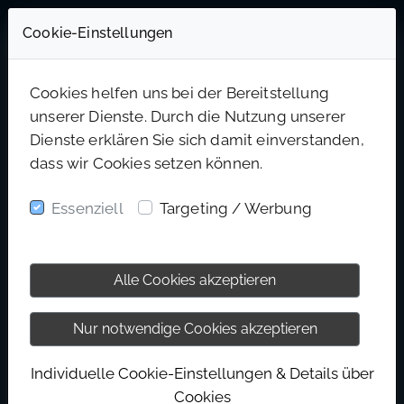
Cookie-Einstellungen
Cookies helfen uns bei der Bereitstellung
unserer Dienste. Durch die Nutzung unserer
ONLINE-WIDERRUF
Dienste erklären Sie sich damit einverstanden,
dass wir Cookies setzen können.
Du möchtest einen Vertrag oder eine
Bestellung widerrufen? Nutze hierfür das
Essenziell
Targeting / Werbung
folgende Formular. Nach dem Absenden
erhältst du eine Bestätigung über den Eingang
Alle Cookies akzeptieren
deines Widerrufs. Die gesetzlichen
Widerrufsfristen und Bedingungen gemäß
Nur notwendige Cookies akzeptieren
unserer Widerrufsbelehrung bleiben
unberührt.
Individuelle Cookie-Einstellungen & Details über
Cookies